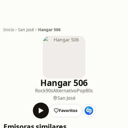
Inicio
San José
Hangar 506
Hangar 506
Rock
90s
Alternativo
Pop
80s
San José
Favoritos
Emisoras similares