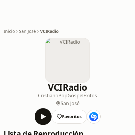
Inicio
San José
VCIRadio
VCIRadio
Cristiano
Pop
Góspel
Éxitos
San José
Favoritos
Lista de Reproducción