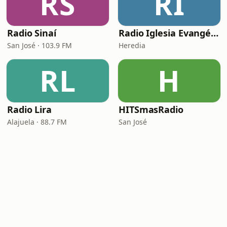
RS
RI
Radio Sinaí
Radio Iglesia Evangélica Dios Te Ama
San José · 103.9 FM
Heredia
RL
H
Radio Lira
HITSmasRadio
Alajuela · 88.7 FM
San José