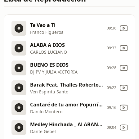
Te Veo a Ti
09:36
Franco Figueroa
ALABA A DIOS
09:33
CARLOS LUCIANO
BUENO ES DIOS
09:28
DJ PV Y JULIA VICTORIA
Barak Feat. Thalles Roberto | "Video Oficial" | Radical Live
09:22
Ven Espiritu Santo
Cantaré de tu amor Popurrí (Hay momentos/ Junto a tus pies/Con mis manos levantadas)
09:16
Danilo Montero
Medley Hinchada _ ALABANZA_2020
09:04
Dante Gebel