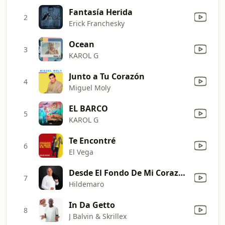
Fantasía Herida
2
Erick Franchesky
Ocean
3
KAROL G
Junto a Tu Corazón
4
Miguel Moly
EL BARCO
5
KAROL G
Te Encontré
6
El Vega
Desde El Fondo De Mi Corazón
7
Hildemaro
In Da Getto
8
J Balvin & Skrillex