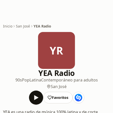
Inicio
San José
YEA Radio
YR
YEA Radio
90s
Pop
Latina
Contemporáneo para adultos
San José
Favoritos
YEA es una radio de música 100% latina y de corte