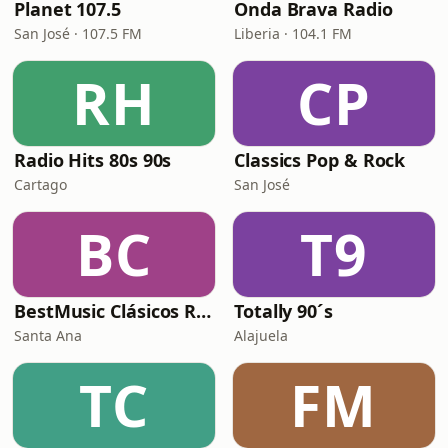
Planet 107.5
Onda Brava Radio
San José · 107.5 FM
Liberia · 104.1 FM
RH
CP
Radio Hits 80s 90s
Classics Pop & Rock
Cartago
San José
BC
T9
BestMusic Clásicos Radio
Totally 90´s
Santa Ana
Alajuela
TC
FM