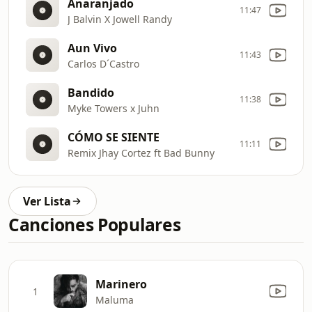
Anaranjado
11:47
J Balvin X Jowell Randy
Aun Vivo
11:43
Carlos D´Castro
Bandido
11:38
Myke Towers x Juhn
CÓMO SE SIENTE
11:11
Remix Jhay Cortez ft Bad Bunny
Ver Lista
Canciones Populares
Marinero
1
Maluma