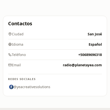
Contactos
Ciudad
San José
Idioma
Español
Teléfono
+50689696318
Email
radio@planetayea.com
REDES SOCIALES
@yeacreativesolutions