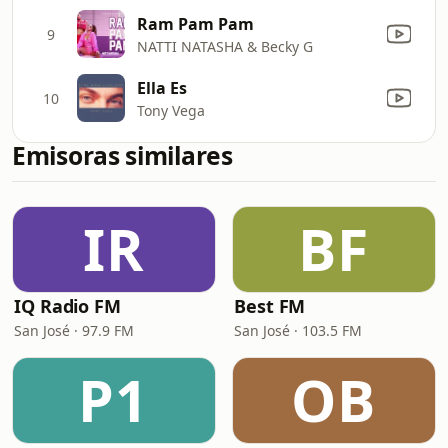
Ram Pam Pam
9
NATTI NATASHA & Becky G
Ella Es
10
Tony Vega
Emisoras similares
IR
BF
IQ Radio FM
Best FM
San José · 97.9 FM
San José · 103.5 FM
P1
OB