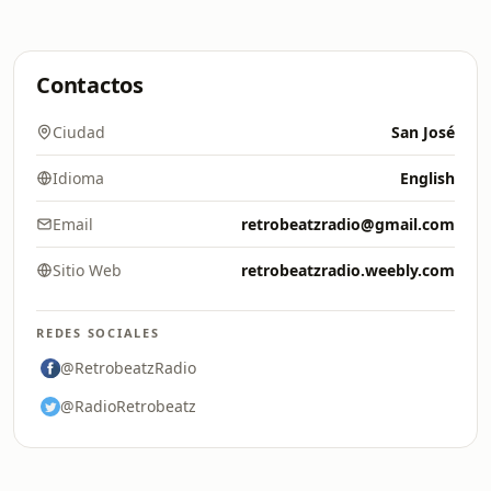
Contactos
Ciudad
San José
Idioma
English
Email
retrobeatzradio@gmail.com
Sitio Web
retrobeatzradio.weebly.com
REDES SOCIALES
@RetrobeatzRadio
@RadioRetrobeatz