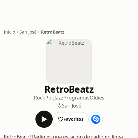
Inicio
San José
RetroBeatz
RetroBeatz
Rock
Pop
Jazz
Programas
Oldies
San José
Favoritos
RetroBeatz! Radio es una estación de radio en línea