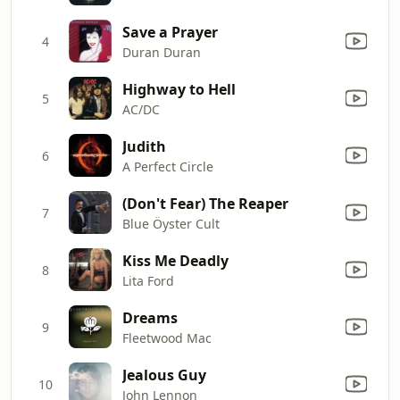
Save a Prayer
4
Duran Duran
Highway to Hell
5
AC/DC
Judith
6
A Perfect Circle
(Don't Fear) The Reaper
7
Blue Öyster Cult
Kiss Me Deadly
8
Lita Ford
Dreams
9
Fleetwood Mac
Jealous Guy
10
John Lennon