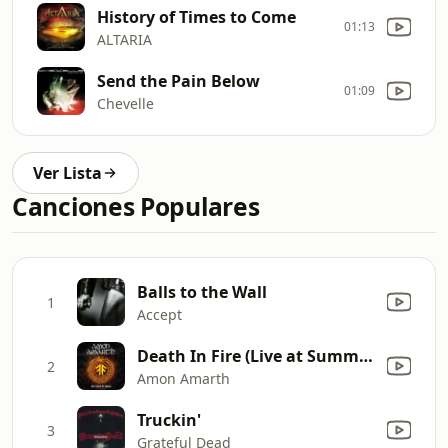
History of Times to Come
01:13
ALTARIA
Send the Pain Below
01:09
Chevelle
Ver Lista
Canciones Populares
Balls to the Wall
1
Accept
Death In Fire (Live at Summer Breeze: Main Stage)
2
Amon Amarth
Truckin'
3
Grateful Dead