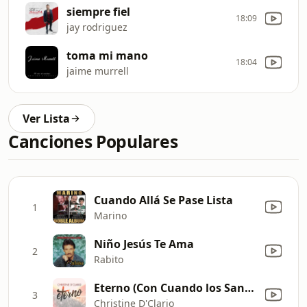
siempre fiel
18:09
jay rodriguez
toma mi mano
18:04
jaime murrell
Ver Lista
Canciones Populares
Cuando Allá Se Pase Lista
1
Marino
Niño Jesús Te Ama
2
Rabito
Eterno (Con Cuando los Santos Marchen Ya) [Live]
3
Christine D'Clario