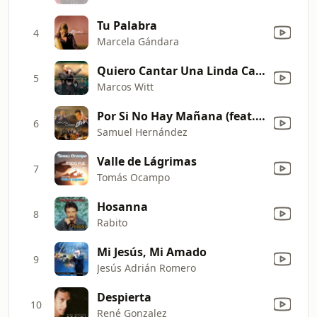
Tu Palabra
4
Marcela Gándara
Quiero Cantar Una Linda Canción (Versión Acústica)
5
Marcos Witt
Por Si No Hay Mañana (feat. Samuel Hernández Hijo) [Live]
6
Samuel Hernández
Valle de Lágrimas
7
Tomás Ocampo
Hosanna
8
Rabito
Mi Jesús, Mi Amado
9
Jesús Adrián Romero
Despierta
10
René Gonzalez