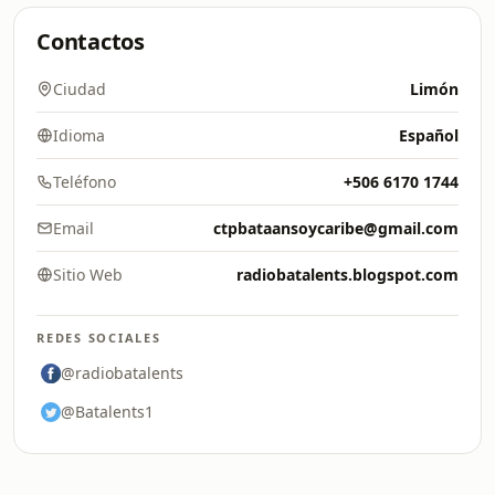
Contactos
Ciudad
Limón
Idioma
Español
Teléfono
+506 6170 1744
Email
ctpbataansoycaribe@gmail.com
Sitio Web
radiobatalents.blogspot.com
REDES SOCIALES
@radiobatalents
@Batalents1