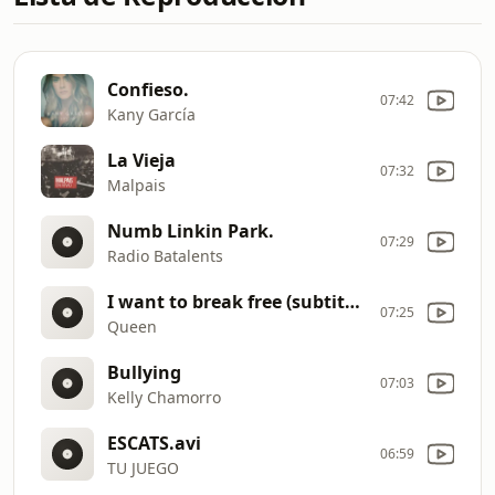
Confieso.
07:42
Kany García
La Vieja
07:32
Malpais
Numb Linkin Park.
07:29
Radio Batalents
I want to break free (subtitulado al español)
07:25
Queen
Bullying
07:03
Kelly Chamorro
ESCATS.avi
06:59
TU JUEGO