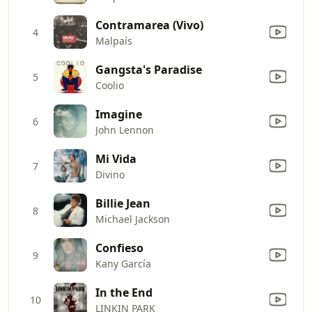
Contramarea (Vivo)
4
Malpaís
Gangsta's Paradise
5
Coolio
Imagine
6
John Lennon
Mi Vida
7
Divino
Billie Jean
8
Michael Jackson
Confieso
9
Kany García
In the End
10
LINKIN PARK