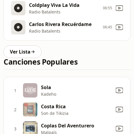
Coldplay Viva La Vida
06:55
Radio Batalents
Carlos Rivera Recuérdame
06:45
Radio Batalents
Ver Lista
Canciones Populares
Sola
1
Kadeho
Costa Rica
2
Son de Tikizia
Coplas Del Aventurero
3
Malpaís