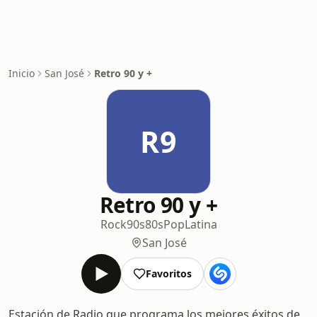
Inicio
San José
Retro 90 y +
R9
Retro 90 y +
Rock
90s
80s
Pop
Latina
San José
Favoritos
Estación de Radio que programa los mejores éxitos de