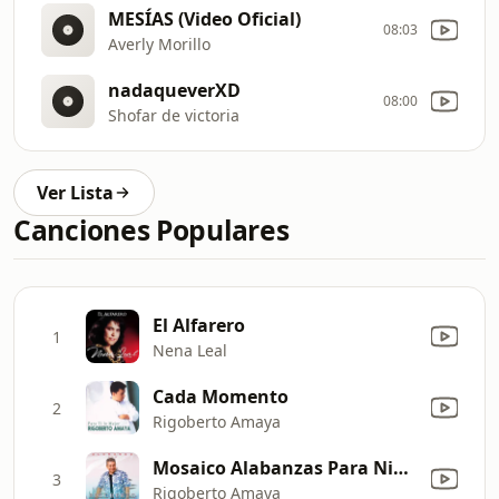
MESÍAS (Video Oficial)
08:03
Averly Morillo
nadaqueverXD
08:00
Shofar de victoria
Ver Lista
Canciones Populares
El Alfarero
1
Nena Leal
Cada Momento
2
Rigoberto Amaya
Mosaico Alabanzas Para Niños
3
Rigoberto Amaya