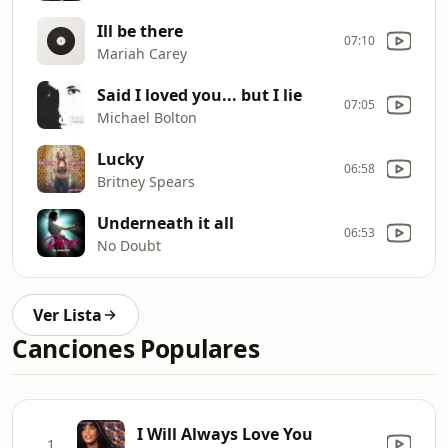
Ill be there
07:10
Mariah Carey
Said I loved you... but I lie
07:05
Michael Bolton
Lucky
06:58
Britney Spears
Underneath it all
06:53
No Doubt
Ver Lista
Canciones Populares
I Will Always Love You
1