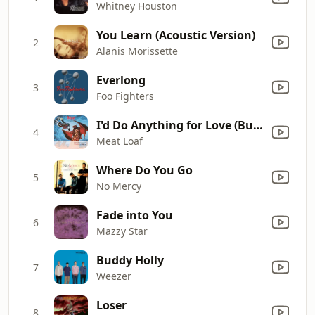
Whitney Houston
You Learn (Acoustic Version)
2
Alanis Morissette
Everlong
3
Foo Fighters
I'd Do Anything for Love (But I Won't Do That) [Single Edit]
4
Meat Loaf
Where Do You Go
5
No Mercy
Fade into You
6
Mazzy Star
Buddy Holly
7
Weezer
Loser
8