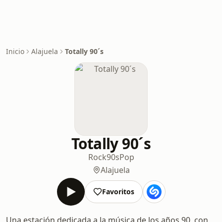
Inicio
Alajuela
Totally 90´s
Totally 90´s
Rock
90s
Pop
Alajuela
Favoritos
Una estación dedicada a la música de los años 90, con