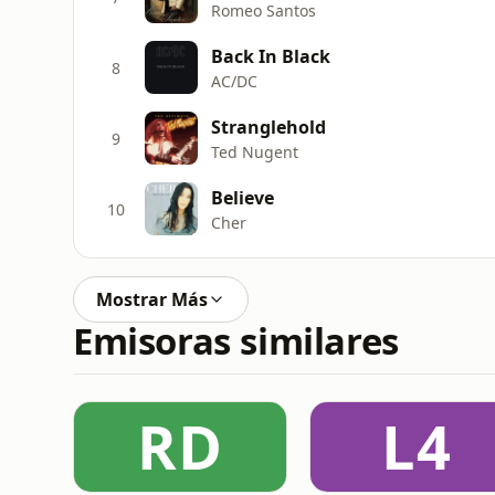
Romeo Santos
Back In Black
8
AC/DC
Stranglehold
9
Ted Nugent
Believe
10
Cher
Mostrar Más
Emisoras similares
RD
L4