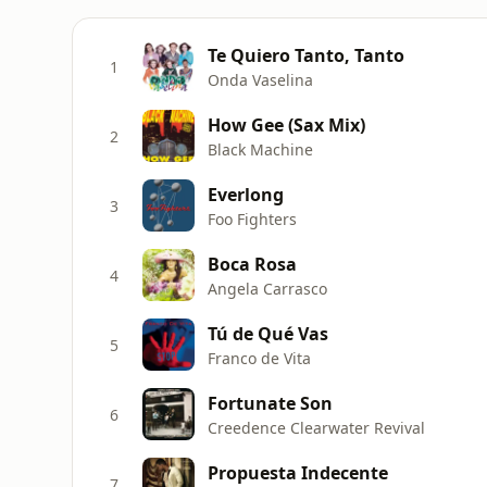
Te Quiero Tanto, Tanto
1
Onda Vaselina
How Gee (Sax Mix)
2
Black Machine
Everlong
3
Foo Fighters
Boca Rosa
4
Angela Carrasco
Tú de Qué Vas
5
Franco de Vita
Fortunate Son
6
Creedence Clearwater Revival
Propuesta Indecente
7