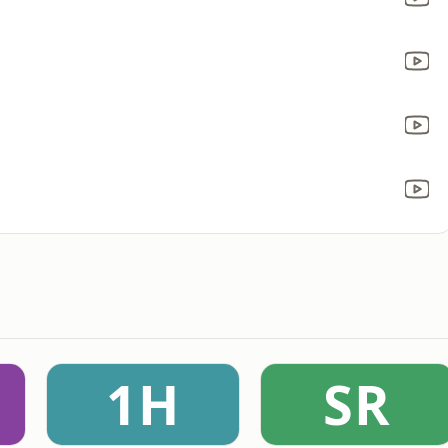
1H
SR