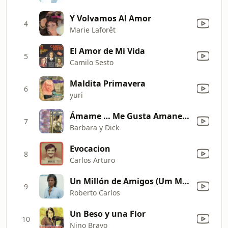
Y Volvamos Al Amor
4
Marie Laforêt
El Amor de Mi Vida
5
Camilo Sesto
Maldita Primavera
6
yuri
Ámame … Me Gusta Amanecer en Ti
7
Barbara y Dick
Evocacion
8
Carlos Arturo
Un Millón de Amigos (Um Milhao de Amigos)
9
Roberto Carlos
Un Beso y una Flor
10
Nino Bravo