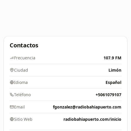
Contactos
Frecuencia
107.9 FM
Ciudad
Limón
Idioma
Español
Teléfono
+5061079107
Email
fgonzalez@radiobahiapuerto.com
Sitio Web
radiobahiapuerto.com/inicio