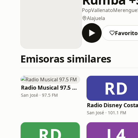
Pop
Vallenato
Merengue
Alajuela
Favorito
Emisoras similares
RD
Radio Musical 97.5 FM
San José · 97.5 FM
San José · 101.1 FM
RD
L4