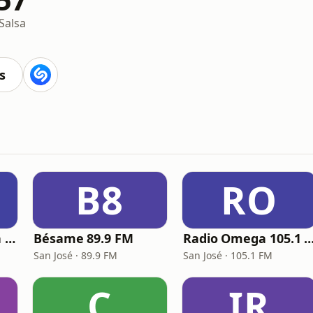
Salsa
s
B8
RO
Radio Disney Costa Rica
Bésame 89.9 FM
Radio Omega 105.
San José · 89.9 FM
San José · 105.1 FM
C
IR