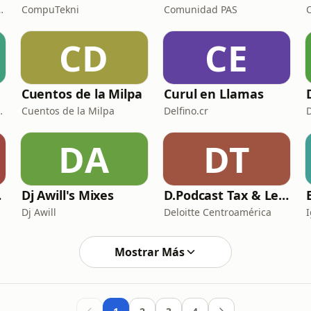
 Dr. Psicólogo Esteban Carvajal
CompuTekni
Comunidad PAS
CD
CE
Cuentos de la Milpa
Curul en Llamas
dos de Costa Rica
Cuentos de la Milpa
Delfino.cr
DA
DT
arranza
Dj Awill's Mixes
D.Podcast Tax & Legal
Dj Awill
Deloitte Centroamérica
I
Mostrar Más