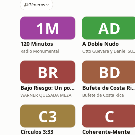
Géneros
1M
AD
120 Minutos
A Doble Nudo
Radio Monumental
Otto Guevara y D
BR
BD
Bajo Riesgo: Un podcast de Riesgos y Seguros
Bufete de Costa
WARNER QUESADA MEZA
Bufete de Costa Rica
C3
C
Círculos 3:33
Coherente-Mente