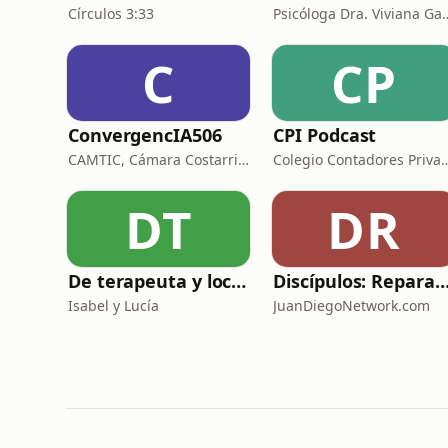
Círculos 3:33
Psicóloga Dra. Viviana Garcia y
C
CP
ConvergencIA506
CPI Podcast
CAMTIC, Cámara Costarricense de Tecnología.
Colegio Contadores Priva
DT
DR
De terapeuta y loco, todos tenemos un poco
Discípulos: Reparando las redes con Luis Diego C
Isabel y Lucía
JuanDiegoNetwork.com