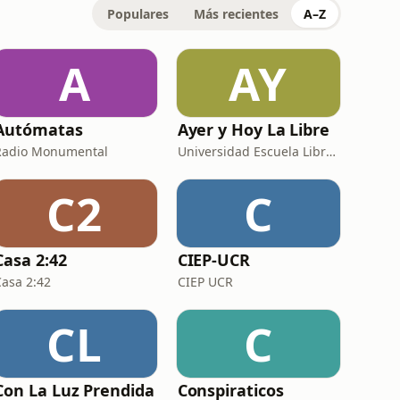
Populares
Más recientes
A–Z
A
AY
Autómatas
Ayer y Hoy La Libre
Radio Monumental
Universidad Escuela Libre de Derecho
C2
C
Casa 2:42
CIEP-UCR
Casa 2:42
CIEP UCR
CL
C
Con La Luz Prendida
Conspiraticos