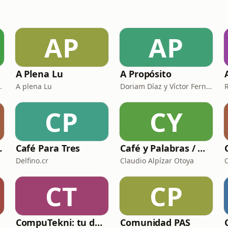
AP
AP
A Plena Lu
A Propósito
aniel Suchar
A plena Lu
Doriam Díaz y Víctor Fernández G
CP
CY
 Rica
Café Para Tres
Café y Palabras / Noche sin Tregua
Delfino.cr
Claudio Alpízar Otoya
CT
CP
CompuTekni: tu dosis de tech al dia
Comunidad PAS