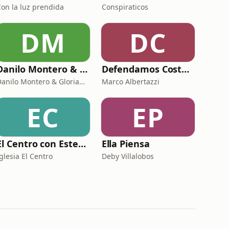
Con la luz prendida
Conspiraticos
DM
DC
Danilo Montero & Gloriana Montero - Sígueme Internacional | Predicaciones Cristianas
Defendamos Costa Rica
Danilo Montero & Gloriana Montero
Marco Albertazzi
EC
EP
El Centro con Esteban Solís
Ella Piensa
glesia El Centro
Deby Villalobos