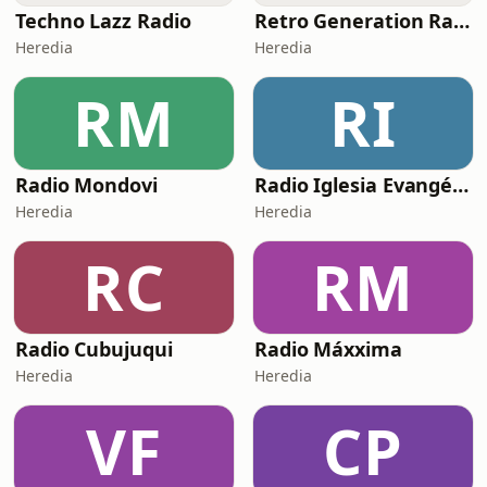
Techno Lazz Radio
Retro Generation Radio
Heredia
Heredia
RM
RI
Radio Mondovi
Radio Iglesia Evangélica Dios Te Ama
Heredia
Heredia
RC
RM
Radio Cubujuqui
Radio Máxxima
Heredia
Heredia
VF
CP