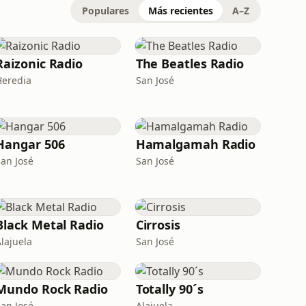
Populares
Más recientes
A–Z
Raizonic Radio
The Beatles Radio
Heredia
San José
Hangar 506
Hamalgamah Radio
San José
San José
Black Metal Radio
Cirrosis
Alajuela
San José
Mundo Rock Radio
Totally 90´s
San José
Alajuela