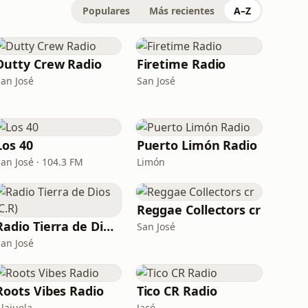
Populares
Más recientes
A–Z
Dutty Crew Radio
Firetime Radio
San José
San José
Los 40
Puerto Limón Radio
San José · 104.3 FM
Limón
Reggae Collectors cr
Radio Tierra de Dios (C.R)
San José
San José
Roots Vibes Radio
Tico CR Radio
Alajuela
Jacó