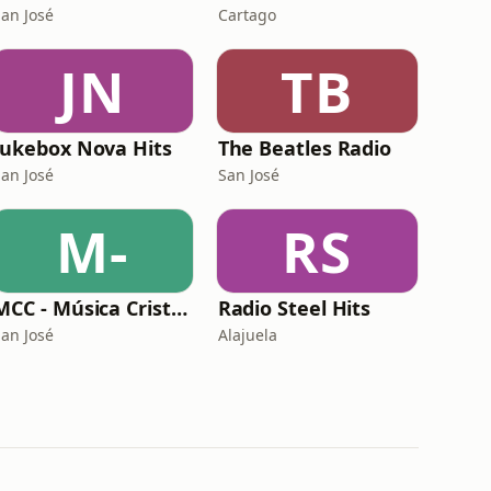
San José
Cartago
JN
TB
Jukebox Nova Hits
The Beatles Radio
San José
San José
M-
RS
MCC - Música Cristiana Conservadora
Radio Steel Hits
San José
Alajuela