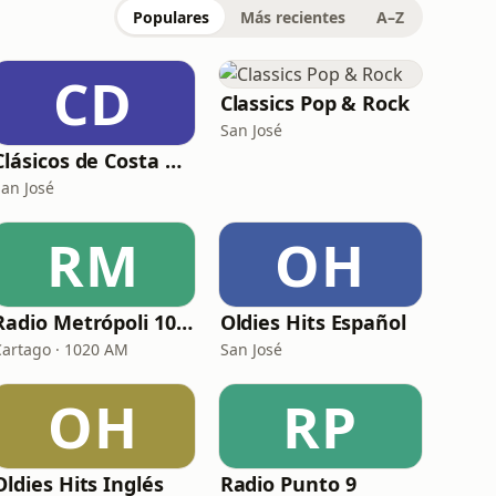
Populares
Más recientes
A–Z
CD
Classics Pop & Rock
San José
Clásicos de Costa Rica
San José
RM
OH
Radio Metrópoli 1020 AM
Oldies Hits Español
Cartago · 1020 AM
San José
OH
RP
Oldies Hits Inglés
Radio Punto 9