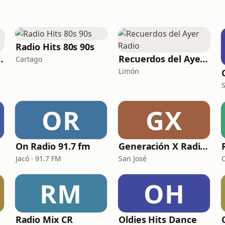
Radio Hits 80s 90s
ica Español
Recuerdos del Ayer Radio
Cartago
Limón
OR
GX
On Radio 91.7 fm
Generación X Radio Tropical
Jacó · 91.7 FM
San José
RM
OH
Radio Mix CR
Oldies Hits Dance