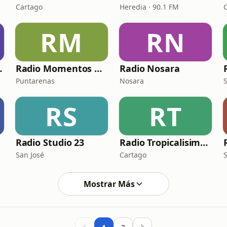
Cartago
Heredia · 90.1 FM
RM
RN
Juvenil
Radio Momentos Costa Rica
Radio Nosara
Puntarenas
Nosara
RS
RT
Radio Studio 23
Radio Tropicalisima CR
San José
Cartago
Mostrar Más