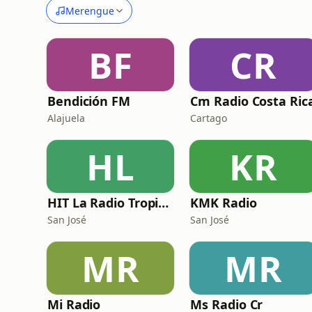
Merengue
BF
CR
Bendición FM
Cm Radio Costa Ric
Alajuela
Cartago
HL
KR
HIT La Radio Tropical
KMK Radio
San José
San José
MR
MR
Mi Radio
Ms Radio Cr