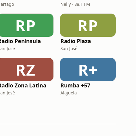
Cartago
Neily · 88.1 FM
RP
RP
Radio Península
Radio Plaza
San José
San José
RZ
R+
Radio Zona Latina
Rumba +57
San José
Alajuela