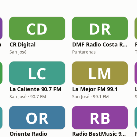
CD
DR
a
CR Digital
DMF Radio Costa Rica
San José
Puntarenas
T
LC
LM
La Caliente 90.7 FM
La Mejor FM 99.1
San José · 90.7 FM
San José · 99.1 FM
OR
RB
Oriente Radio
Radio BestMusic 90.1 FM