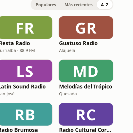
Populares
Más recientes
A–Z
FR
GR
Fiesta Radio
Guatuso Radio
urrialba · 88.9 FM
Alajuela
LS
MD
Latin Sound Radio
Melodías del Trópico
San José
Quesada
RB
RC
Radio Brumosa
Radio Cultural Corredores