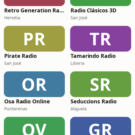
Retro Generation Radio
Radio Clásicos 3D
Heredia
San José
PR
TR
Pirate Radio
Tamarindo Radio
San José
Liberia
OR
SR
Osa Radio Online
Seduccions Radio
Puntarenas
Alajuela
OV
GR