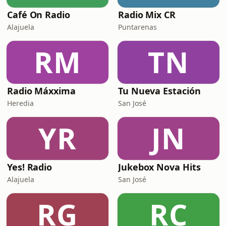
Café On Radio
Radio Mix CR
Alajuela
Puntarenas
RM
TN
Radio Máxxima
Tu Nueva Estación
Heredia
San José
YR
JN
Yes! Radio
Jukebox Nova Hits
Alajuela
San José
RG
RC