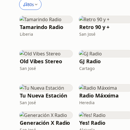
80s
Tamarindo Radio
Retro 90 y +
Liberia
San José
Old Vibes Stereo
GJ Radio
San José
Cartago
Tu Nueva Estación
Radio Máxxima
San José
Heredia
Generación X Radio
Yes! Radio
San José
Alajuela